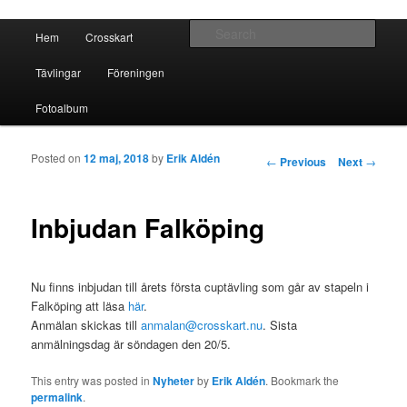
Crosskart Original
Main menu
Sear
Hem
Crosskart
Skip to primary content
Skip to secondary content
Crosskart Original
Tävlingar
Föreningen
Fotoalbum
Posted on
12 maj, 2018
by
Erik Aldén
Post navigation
←
Previous
Next
→
Inbjudan Falköping
Nu finns inbjudan till årets första cuptävling som går av stapeln i
Falköping att läsa
här
.
Anmälan skickas till
anmalan@crosskart.nu
. Sista
anmälningsdag är söndagen den 20/5.
This entry was posted in
Nyheter
by
Erik Aldén
. Bookmark the
permalink
.