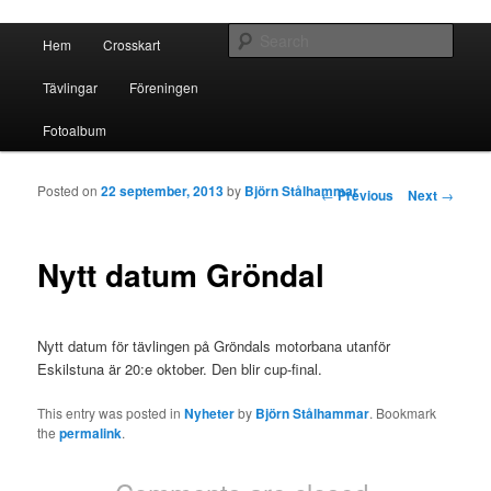
Crosskart Original
Main menu
Sear
Hem
Crosskart
Skip to primary content
Skip to secondary content
Crosskart Original
Tävlingar
Föreningen
Fotoalbum
Posted on
22 september, 2013
by
Björn Stålhammar
Post navigation
←
Previous
Next
→
Nytt datum Gröndal
Nytt datum för tävlingen på Gröndals motorbana utanför
Eskilstuna är 20:e oktober. Den blir cup-final.
This entry was posted in
Nyheter
by
Björn Stålhammar
. Bookmark
the
permalink
.