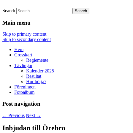
Search
Crosskart Original
Crosskart Original
Main menu
Skip to primary content
Skip to secondary content
Hem
Crosskart
Reglemente
Tävlingar
Kalender 2025
Resultat
Hur börja?
Föreningen
Fotoalbum
Post navigation
←
Previous
Next
→
Inbjudan till Örebro