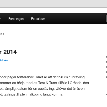
r
Föreningen
Fotoalbum
ginal
014
r 2014
 Aldén
er pågår fortfarande. Klart är att det blir en cuptävling i
mmer att börja med ett Test & Tune tillfälle i Gröndal den
 ett lämpligt datum för en cuptävling. Utöver det är även
 tävlingstillfälle i Falköpin
g långt komna.