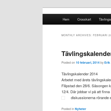
Crosskart Original
Main menu
Hem
Crosskart
Tävlinga
Skip to primary content
Skip to secondary content
Crosskart Ori
MONTHLY ARCHIVES:
FEBRUARI 2
Tävlingskalende
Posted on
10 februari, 2014
by
Erik
Tävlingskalender 2014
Arbetet med årets tävlingskalend
Filipstad den 28/6. Säsongen ko
12/4. Där jobbar vi på att finna
diskussionerna rörande ett
Posted in
Nyheter