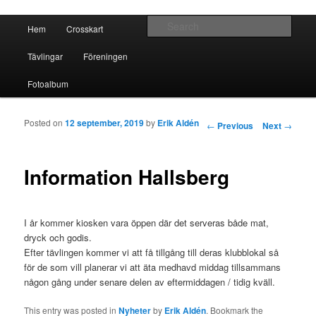
Crosskart Original
Main menu
Sear
Hem
Crosskart
Skip to primary content
Skip to secondary content
Crosskart Original
Tävlingar
Föreningen
Fotoalbum
Posted on
12 september, 2019
by
Erik Aldén
Post navigation
←
Previous
Next
→
Information Hallsberg
I år kommer kiosken vara öppen där det serveras både mat,
dryck och godis.
Efter tävlingen kommer vi att få tillgång till deras klubblokal så
för de som vill planerar vi att äta medhavd middag tillsammans
någon gång under senare delen av eftermiddagen / tidig kväll.
This entry was posted in
Nyheter
by
Erik Aldén
. Bookmark the