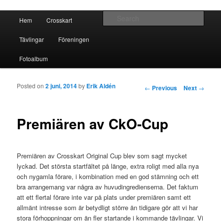
Crosskart Original
Main menu
Sear
Hem
Crosskart
Skip to primary content
Skip to secondary content
Crosskart Original
Tävlingar
Föreningen
Fotoalbum
Posted on
2 juni, 2014
by
Erik Aldén
Post navigation
←
Previous
Next
→
Premiären av CkO-Cup
Premiären av Crosskart Original Cup blev som sagt mycket
lyckad. Det största startfältet på länge, extra roligt med alla nya
och nygamla förare, i kombination med en god stämning och ett
bra arrangemang var några av huvudingredienserna. Det faktum
att ett flertal förare inte var på plats under premiären samt ett
allmänt intresse som är betydligt större än tidigare gör att vi har
stora förhoppningar om än fler startande i kommande tävlingar. Vi