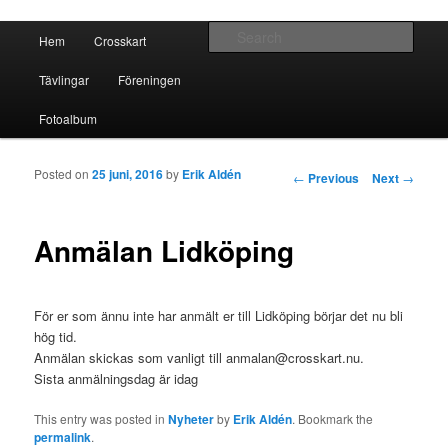
Crosskart Original
Main menu
Sear
Hem
Crosskart
Skip to primary content
Skip to secondary content
Crosskart Original
Tävlingar
Föreningen
Fotoalbum
Posted on
25 juni, 2016
by
Erik Aldén
Post navigation
←
Previous
Next
→
Anmälan Lidköping
För er som ännu inte har anmält er till Lidköping börjar det nu bli
hög tid.
Anmälan skickas som vanligt till anmalan@crosskart.nu.
Sista anmälningsdag är idag
This entry was posted in
Nyheter
by
Erik Aldén
. Bookmark the
permalink
.