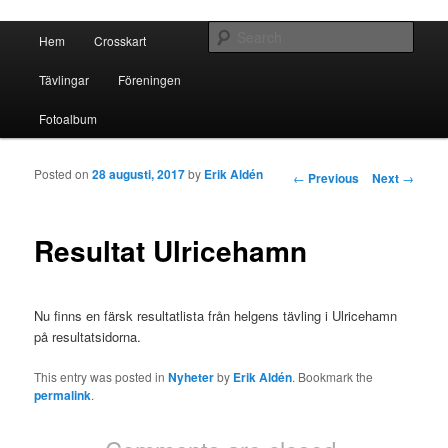
Crosskart Original
Main menu
Sear
Hem
Crosskart
Skip to primary content
Skip to secondary content
Crosskart Original
Tävlingar
Föreningen
Fotoalbum
Posted on
28 augusti, 2017
by
Erik Aldén
Post navigation
←
Previous
Next
→
Resultat Ulricehamn
Nu finns en färsk resultatlista från helgens tävling i Ulricehamn
på resultatsidorna.
This entry was posted in
Nyheter
by
Erik Aldén
. Bookmark the
permalink
.