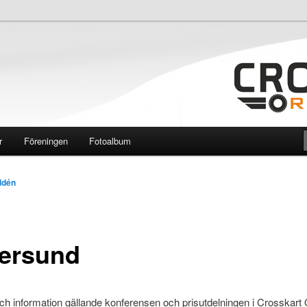
ginal
r
Föreningen
Fotoalbum
ldén
ersund
ch information gällande konferensen och prisutdelningen i Crosskart 