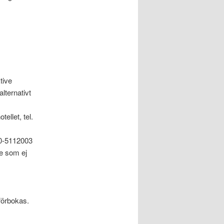
tive
lternativt
ellet, tel.
0-5112003
de som ej
förbokas.