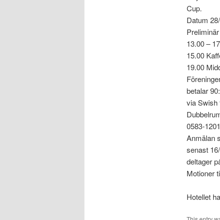
Cup.
Datum 28/
Preliminär
13.00 – 1
15.00 Kaff
19.00 Midd
Föreninge
betalar 90
via Swish 
Dubbelrum 
0583-12010
Anmälan so
senast 16/
deltager p
Motioner ti
Hotellet h
This entry w