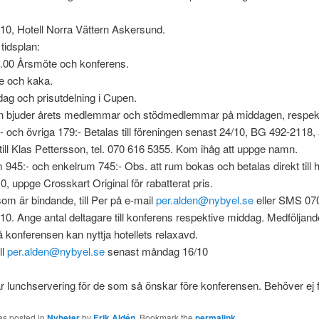
10, Hotell Norra Vättern Askersund.
 tidsplan:
7.00 Årsmöte och konferens.
e och kaka.
ag och prisutdelning i Cupen.
n bjuder årets medlemmar och stödmedlemmar på middagen, respek
:- och övriga 179:- Betalas till föreningen senast 24/10, BG 492-2118, a
till Klas Pettersson, tel. 070 616 5355. Kom ihåg att uppge namn.
945:- och enkelrum 745:- Obs. att rum bokas och betalas direkt till hot
, uppge Crosskart Original för rabatterat pris.
m är bindande, till Per på e-mail
per.alden@nybyel.se
eller SMS 07
10. Ange antal deltagare till konferens respektive middag. Medföljan
å konferensen kan nyttja hotellets relaxavd.
ll
per.alden@nybyel.se
senast måndag 16/10
ar lunchservering för de som så önskar före konferensen. Behöver ej 
as posted in
Nyheter
by
Erik Aldén
. Bookmark the
permalink
.