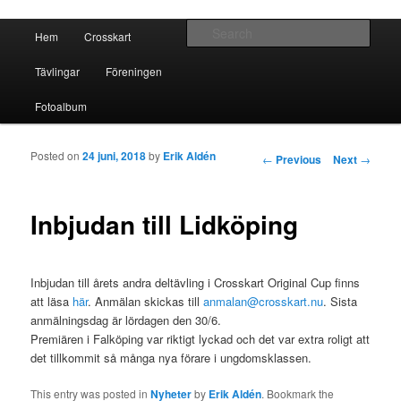
Crosskart Original
Main menu
Sear
Hem
Crosskart
Skip to primary content
Skip to secondary content
Crosskart Original
Tävlingar
Föreningen
Fotoalbum
Posted on
24 juni, 2018
by
Erik Aldén
Post navigation
←
Previous
Next
→
Inbjudan till Lidköping
Inbjudan till årets andra deltävling i Crosskart Original Cup finns
att läsa
här
. Anmälan skickas till
anmalan@crosskart.nu
. Sista
anmälningsdag är lördagen den 30/6.
Premiären i Falköping var riktigt lyckad och det var extra roligt att
det tillkommit så många nya förare i ungdomsklassen.
This entry was posted in
Nyheter
by
Erik Aldén
. Bookmark the