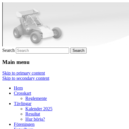
Crosskart Original
Crosskart Original
Search
Main menu
Skip to primary content
Skip to secondary content
Hem
Crosskart
Reglemente
Tävlingar
Kalender 2025
Resultat
Hur börja?
Föreningen