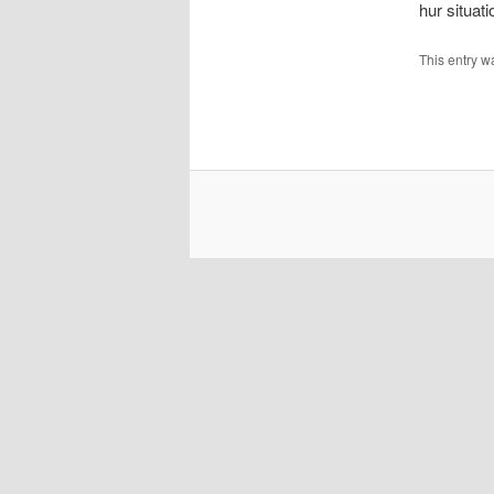
hur situat
This entry w