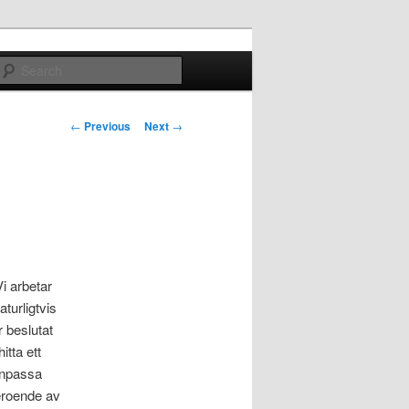
Search
Post navigation
←
Previous
Next
→
i arbetar
turligtvis
r beslutat
itta ett
 anpassa
beroende av