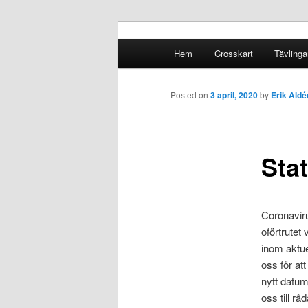
Crosskart Original
Main menu
Hem
Crosskart
Tävlinga
Skip to primary content
Skip to secondary content
Crosskart Ori
Posted on
3 april, 2020
by
Erik Aldé
Sta
Coronaviru
oförtrutet
inom aktue
oss för at
nytt datum
oss till rå