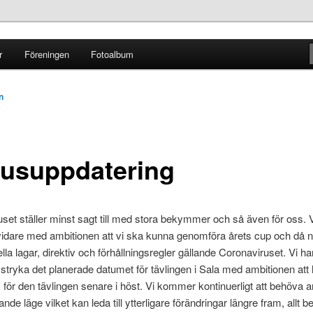
r
Föreningen
Fotoalbum
ginal
n
tusuppdatering
set ställer minst sagt till med stora bekymmer och så även för oss. V
 vidare med ambitionen att vi ska kunna genomföra årets cup och då na
lla lagar, direktiv och förhållningsregler gällande Coronaviruset. Vi ha
t stryka det planerade datumet för tävlingen i Sala med ambitionen att h
 för den tävlingen senare i höst. Vi kommer kontinuerligt att behöva
dande läge vilket kan leda till ytterligare förändringar längre fram, allt 