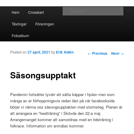
Crosskart Original
Main menu
Sear
Hem
Crosskart
Skip to primary content
Skip to secondary content
Crosskart Original
Tävlingar
Föreningen
Fotoalbum
Posted on
27 april, 2021
by
Erik Aldén
Post navigation
←
Previous
Next
→
Säsongsupptakt
Pandemin fortsätter tyvärr att sätta käppar i hjulen men som
många av er förhoppningsvis redan läst på vår facebooksida
börjar vi närma oss säsongsupptakten med stormsteg. Planen är
att arrangera en ”heatträning” i Skövde den 22:a maj.
Arrangemanget kommer att samordnas med en tidsträning i
folkrace. Information om anmälan kommer.