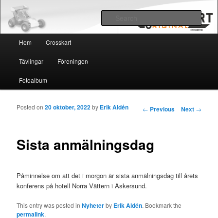
Crosskart Original
Sear
Main menu
Crosskart Original
Hem
Crosskart
Skip to primary content
Skip to secondary content
Tävlingar
Föreningen
Fotoalbum
Posted on
20 oktober, 2022
by
Erik Aldén
Post navigation
←
Previous
Next
→
Sista anmälningsdag
Påminnelse om att det i morgon är sista anmälningsdag till årets
konferens på hotell Norra Vättern i Askersund.
This entry was posted in
Nyheter
by
Erik Aldén
. Bookmark the
permalink
.