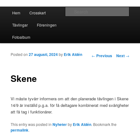
Crosskart Original
Main menu
Sear
Hem
Crosskart
Skip to primary content
Skip to secondary content
Crosskart Original
Tävlingar
Föreningen
Fotoalbum
Posted on
27 augusti, 2024
by
Erik Aldén
Post navigation
←
Previous
Next
→
Skene
Vi måste tyvärr informera om att den planerade tävlingen i Skene
14/9 är inställd p.g.a. för få deltagare kombinerat med svårigheter
att få tag i funktionärer.
This entry was posted in
Nyheter
by
Erik Aldén
. Bookmark the
permalink
.