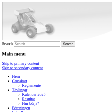
Crosskart Original
Crosskart Original
Search
Main menu
Skip to primary content
Skip to secondary content
Hem
Crosskart
Reglemente
Tävlingar
Kalender 2025
Resultat
Hur börja?
Föreningen