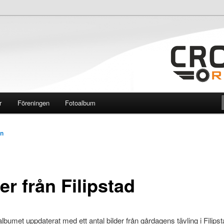
ginal
r
Föreningen
Fotoalbum
én
er från Filipstad
albumet uppdaterat med ett antal bilder från gårdagens tävling i Filipst