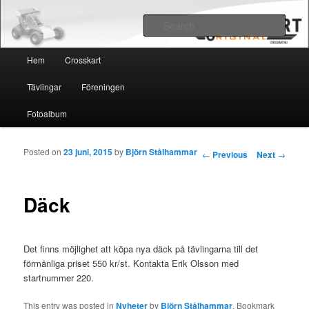
Crosskart Original
Sear
Main menu
Crosskart Original
Hem
Crosskart
Skip to primary content
Skip to secondary content
Tävlingar
Föreningen
Fotoalbum
Posted on
23 juni, 2015
by
Björn Stålhammar
Post navigation
←
Previous
Next
→
Däck
Det finns möjlighet att köpa nya däck på tävlingarna till det
förmånliga priset 550 kr/st. Kontakta Erik Olsson med
startnummer 220.
This entry was posted in
Nyheter
by
Björn Stålhammar
. Bookmark