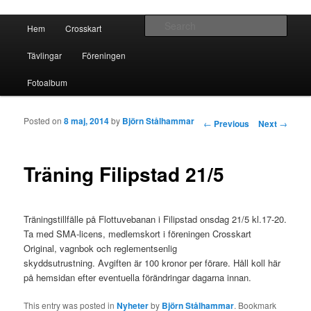
Crosskart Original
Main menu
Sear
Hem
Crosskart
Skip to primary content
Skip to secondary content
Crosskart Original
Tävlingar
Föreningen
Fotoalbum
Posted on
8 maj, 2014
by
Björn Stålhammar
Post navigation
←
Previous
Next
→
Träning Filipstad 21/5
Träningstillfälle på Flottuvebanan i Filipstad onsdag 21/5 kl.17-20.
Ta med SMA-licens, medlemskort i föreningen Crosskart
Original, vagnbok och reglementsenlig
skyddsutrustning. Avgiften är 100 kronor per förare. Håll koll här
på hemsidan efter eventuella förändringar dagarna innan.
This entry was posted in
Nyheter
by
Björn Stålhammar
. Bookmark