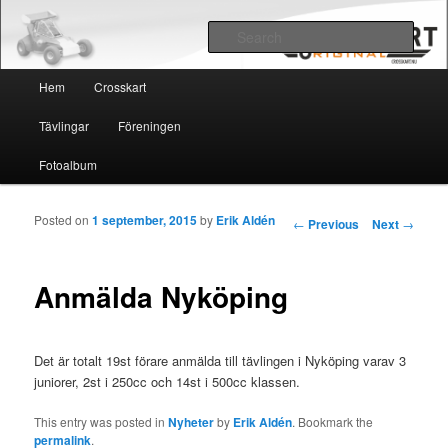
Crosskart Original
Sear
Main menu
Crosskart Original
Hem
Crosskart
Skip to primary content
Skip to secondary content
Tävlingar
Föreningen
Fotoalbum
Posted on
1 september, 2015
by
Erik Aldén
Post navigation
←
Previous
Next
→
Anmälda Nyköping
Det är totalt 19st förare anmälda till tävlingen i Nyköping varav 3
juniorer, 2st i 250cc och 14st i 500cc klassen.
This entry was posted in
Nyheter
by
Erik Aldén
. Bookmark the
permalink
.