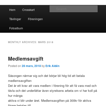
Crosskart Original
Main menu
Sear
Hem
Crosskart
Skip to primary content
Skip to secondary content
Crosskart Original
Tävlingar
Föreningen
Fotoalbum
MONTHLY ARCHIVES:
MARS 2018
Medlemsavgift
Posted on
28 mars, 2018
by
Erik Aldén
Säsongen närmar sig och det börjar bli hög tid att betala
medlemsavgiften
Det är ett krav att vara medlem i förening för att få vara med och
tävla och det underlättar även styrelsens arbeta om vi har koll på
hur många
aktiva vi blir under året. Medlemsavgiften på 300kr för aktiva
förare betalas till