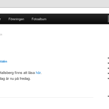
r
Föreningen
Fotoalbum
ginal
21
Aldén
Hallsberg finns att läsa
här
.
ag är nu på fredag.