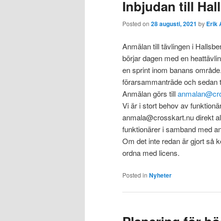
Inbjudan till Hal
Posted on
28 augusti, 2021
by
Erik 
Anmälan till tävlingen i Hallsb
börjar dagen med en heattävling
en sprint inom banans område. 
förarsammanträde och sedan trän
Anmälan görs till
anmalan@cro
Vi är i stort behov av funktionä
anmala@crosskart.nu direkt alt
funktionärer i samband med anm
Om det inte redan är gjort så k
ordna med licens.
Posted in
Nyheter