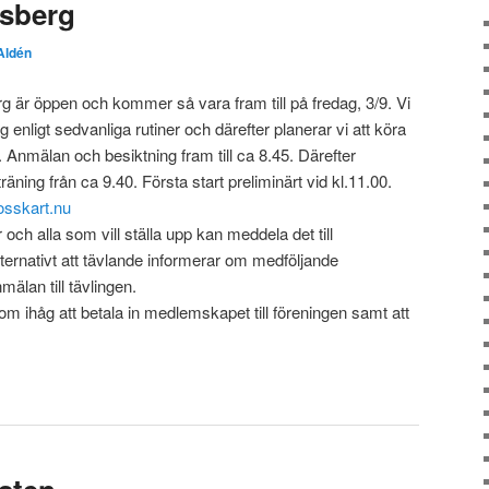
lsberg
Aldén
erg är öppen och kommer så vara fram till på fredag, 3/9. Vi
 enligt sedvanliga rutiner och därefter planerar vi att köra
Anmälan och besiktning fram till ca 8.45. Därefter
ing från ca 9.40. Första start preliminärt vid kl.11.00.
sskart.nu
r och alla som vill ställa upp kan meddela det till
ernativt att tävlande informerar om medföljande
älan till tävlingen.
om ihåg att betala in medlemskapet till föreningen samt att