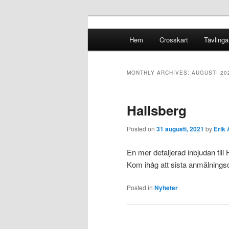
Crosskart Original
Main menu
Hem
Crosskart
Tävlinga
Skip to primary content
Skip to secondary content
Crosskart Ori
MONTHLY ARCHIVES:
AUGUSTI 20
Hallsberg
Posted on
31 augusti, 2021
by
Erik 
En mer detaljerad inbjudan till 
Kom ihåg att sista anmälningsd
Posted in
Nyheter