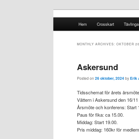
Crosskart Original
Main menu
Hem
Crosskart
Tävlinga
Skip to primary content
Skip to secondary content
Crosskart Ori
MONTHLY ARCHIVES:
OKTOBER 2
Askersund
Posted on
26 oktober, 2024
by
Erik
Tidsschemat för årets årsmöte
Vättern i Askersund den 16/11 s
Årsmöte och konferens: Start 
Paus för fika: ca 15.00.
Middag: Start 19.00.
Pris middag: 160kr för medlem