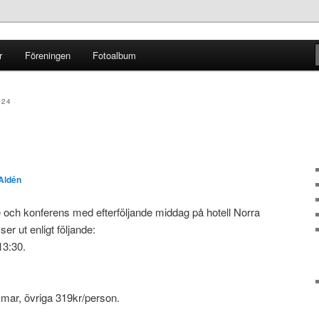
r
Föreningen
Fotoalbum
ginal
024
 Aldén
 och konferens med efterföljande middag på hotell Norra
er ut enligt följande:
13:30.
mar, övriga 319kr/person.