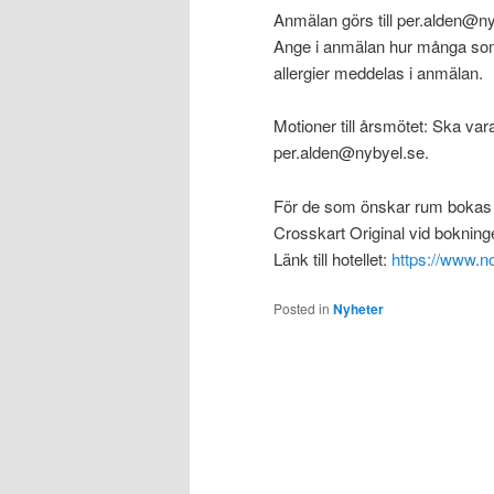
Anmälan görs till per.alden@n
Ange i anmälan hur många som
allergier meddelas i anmälan.
Motioner till årsmötet: Ska var
per.alden@nybyel.se.
För de som önskar rum bokas det
Crosskart Original vid bokning
Länk till hotellet:
https://www.no
Posted in
Nyheter