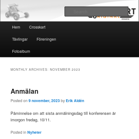
Crosskart Original
Sear
Main menu
Crosskart Original
Hem
Crosskart
Skip to primary content
Skip to secondary content
Tävlingar
Föreningen
Fotoalbum
MONTHLY ARCHIVES:
NOVEMBER 2023
Anmälan
Posted on
9 november, 2023
by
Erik Aldén
Påminnelse om att sista anmälningsdag till konferensen är
imorgon fredag, 10/11.
Posted in
Nyheter