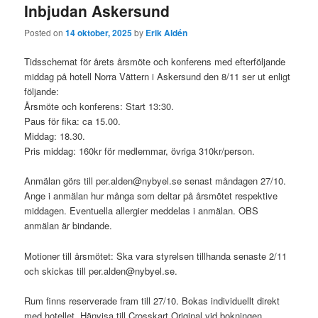
Inbjudan Askersund
Posted on
14 oktober, 2025
by
Erik Aldén
Tidsschemat för årets årsmöte och konferens med efterföljande
middag på hotell Norra Vättern i Askersund den 8/11 ser ut enligt
följande:
Årsmöte och konferens: Start 13:30.
Paus för fika: ca 15.00.
Middag: 18.30.
Pris middag: 160kr för medlemmar, övriga 310kr/person.
Anmälan görs till per.alden@nybyel.se senast måndagen 27/10.
Ange i anmälan hur många som deltar på årsmötet respektive
middagen. Eventuella allergier meddelas i anmälan. OBS
anmälan är bindande.
Motioner till årsmötet: Ska vara styrelsen tillhanda senaste 2/11
och skickas till per.alden@nybyel.se.
Rum finns reserverade fram till 27/10. Bokas individuellt direkt
med hotellet. Hänvisa till Crosskart Original vid bokningen.