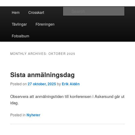
Crosskart Original
Main menu
Sear
Hem
Crosskart
Skip to primary content
Skip to secondary content
Crosskart Original
Tävlingar
Föreningen
Fotoalbum
MONTHLY ARCHIVES:
OKTOBER 2025
Sista anmälningsdag
Posted on
27 oktober, 2025
by
Erik Aldén
Observera att anmälningstiden till konferensen i Askersund går ut
idag.
Posted in
Nyheter