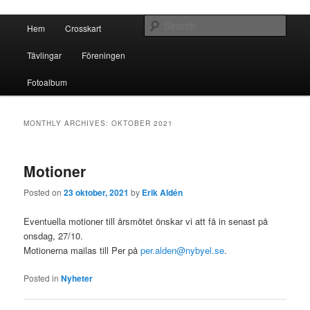
Crosskart Original
Main menu
Sear
Hem
Crosskart
Skip to primary content
Skip to secondary content
Crosskart Original
Tävlingar
Föreningen
Fotoalbum
MONTHLY ARCHIVES:
OKTOBER 2021
Motioner
Posted on
23 oktober, 2021
by
Erik Aldén
Eventuella motioner till årsmötet önskar vi att få in senast på
onsdag, 27/10.
Motionerna mailas till Per på
per.alden@nybyel.se
.
Posted in
Nyheter