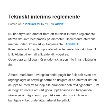
Tekniskt interims reglemente
Posted on
7 februari, 2015
by
Erik Aldén
Nu har styrelsen arbetat fram ett tekniskt interims reglemente
utifrån det som bestämdes på årsmötet. Reglemente återfinns i
menyn under Crosskart -> Reglemente.
Direktlänk
.
Kommentarer kring det uppdaterad reglementet kan skickas till
Erik Aldén på e-mail erik.alden@nybyel.se.
Observera att bilagan för ungdomsklassen inte finns tillgänglig
än.
Arbetet med årets tävlingskalender pågår för fullt och även om
utgångsläget är betydligt bättre än tidigare år så återstår det en
del pyssel med att få ihop alla arrangörer och tävlingsdatum. Det
är roligt att notera att vårt goda uppträdande vid föregående
säsonger är något som uppmärksammats hos klubbar och
banägare vilket underlättar arbetet betydligt.