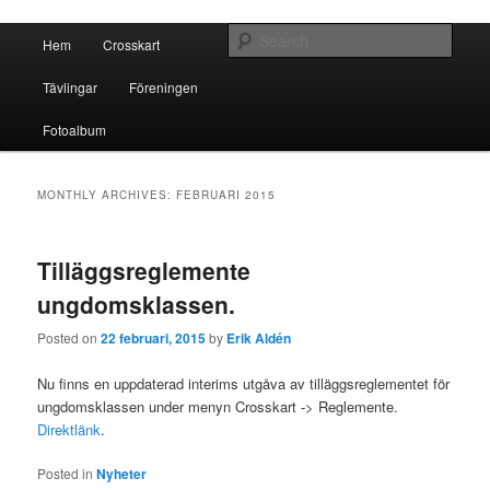
Crosskart Original
Main menu
Sear
Hem
Crosskart
Skip to primary content
Skip to secondary content
Crosskart Original
Tävlingar
Föreningen
Fotoalbum
MONTHLY ARCHIVES:
FEBRUARI 2015
Tilläggsreglemente
ungdomsklassen.
Posted on
22 februari, 2015
by
Erik Aldén
Nu finns en uppdaterad interims utgåva av tilläggsreglementet för
ungdomsklassen under menyn Crosskart -> Reglemente.
Direktlänk
.
Posted in
Nyheter