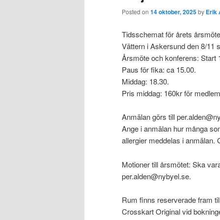
Posted on
14 oktober, 2025
by
Erik
Tidsschemat för årets årsmöte
Vättern i Askersund den 8/11 se
Årsmöte och konferens: Start 
Paus för fika: ca 15.00.
Middag: 18.30.
Pris middag: 160kr för medlem
Anmälan görs till per.alden@
Ange i anmälan hur många som
allergier meddelas i anmälan.
Motioner till årsmötet: Ska vara
per.alden@nybyel.se.
Rum finns reserverade fram till 
Crosskart Original vid boknin