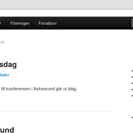
r
Föreningen
Fotoalbum
ginal
025
gsdag
 Aldén
till konferensen i Askersund går ut idag.
sund