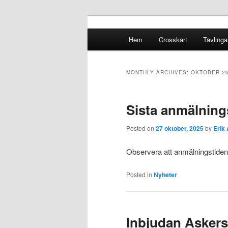
Crosskart Original
Main menu
Hem
Crosskart
Tävlinga
Skip to primary content
Skip to secondary content
Crosskart Ori
MONTHLY ARCHIVES:
OKTOBER 2
Sista anmälnin
Posted on
27 oktober, 2025
by
Erik
Observera att anmälningstiden 
Posted in
Nyheter
Inbjudan Asker