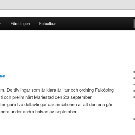
r
Föreningen
Fotoalbum
ginal
dén
rm. De tävlingar som är klara är i tur och ordning Falköping
ti och preliminärt Mariestad den 2:a september.
ytterligare två deltävlingar där ambitionen är att den ena går
 andra under andra halvan av september.