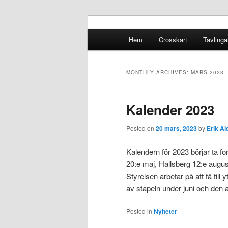
Crosskart Original
Main menu
Hem
Crosskart
Tävlinga
Skip to primary content
Skip to secondary content
Crosskart Ori
MONTHLY ARCHIVES:
MARS 2023
Kalender 2023
Posted on
20 mars, 2023
by
Erik Al
Kalendern för 2023 börjar ta fo
20:e maj, Hallsberg 12:e augus
Styrelsen arbetar på att få till 
av stapeln under juni och den
Posted in
Nyheter