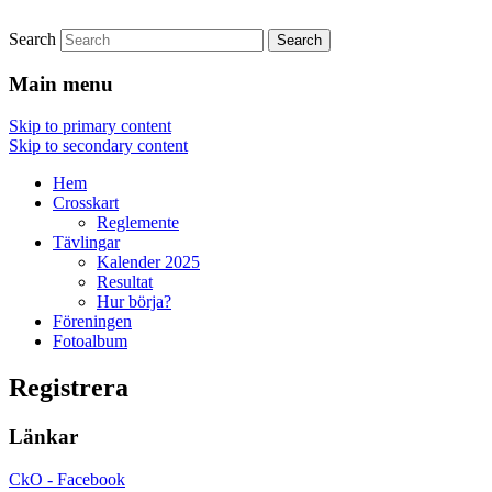
Search
Crosskart Original
Crosskart Original
Main menu
Skip to primary content
Skip to secondary content
Hem
Crosskart
Reglemente
Tävlingar
Kalender 2025
Resultat
Hur börja?
Föreningen
Fotoalbum
Registrera
Länkar
CkO - Facebook